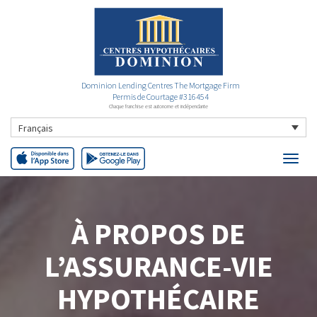
Dominion Lending Centres The Mortgage Firm
Permis de Courtage #316454
Chaque franchise est autonome et indépendante
Français
À PROPOS DE
L’ASSURANCE-VIE
HYPOTHÉCAIRE