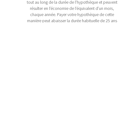
tout au long de la durée de l’hypothèque et peuvent
résulter en l’économie de l’équivalent d’un mois,
chaque année. Payer votre hypothèque de cette
manière peut abaisser la durée habituelle de 25 ans
à environ 21.
Lorsque votre revenu augmente, vous pourriez
augmenter vos paiements hypothécaires. Si vous
obtenez une augmentation de 5 % annuellement à
votre travail, vous pourriez mettre ce 5 %
supplémentaire sur votre hypothèque. Votre capital
restant à payer s’abaissera plus rapidement sans
que vous ayez à changer vos habitudes financières.
Les prêteurs hypothécaires peuvent vous permettre
des paiements additionnels sur votre solde, chaque
année. Presque tout le monde se retrouve avec des
montants inattendus, à un moment ou à un autre.
Peut-être avez-vous hérité d’un parent éloigné, ou
vous avez reçu un bonus de vacances à votre
travail. Effectuez un paiement forfaitaire sur votre
hypothèque et récoltez les résultats.
L’application de ces stratégies au fil